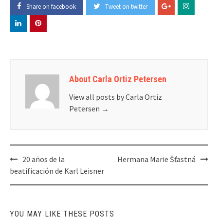
Share on facebook
Tweet on twitter
About Carla Ortiz Petersen
View all posts by Carla Ortiz
Petersen
→
Post
20 años de la
Hermana Marie Šťastná
navigation
beatificación de Karl Leisner
YOU MAY LIKE THESE POSTS