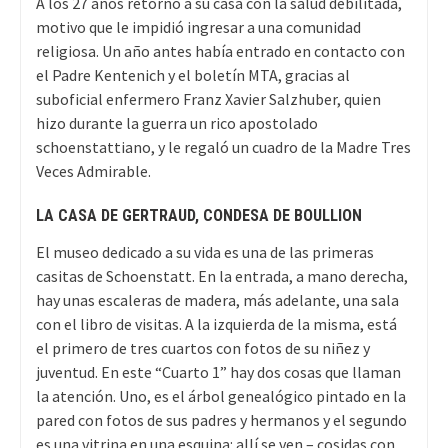
A los 27 años retornó a su casa con la salud debilitada,
motivo que le impidió ingresar a una comunidad
religiosa. Un año antes había entrado en contacto con
el Padre Kentenich y el boletín MTA, gracias al
suboficial enfermero Franz Xavier Salzhuber, quien
hizo durante la guerra un rico apostolado
schoenstattiano, y le regaló un cuadro de la Madre Tres
Veces Admirable.
LA CASA DE GERTRAUD, CONDESA DE BOULLION
El museo dedicado a su vida es una de las primeras
casitas de Schoenstatt. En la entrada, a mano derecha,
hay unas escaleras de madera, más adelante, una sala
con el libro de visitas. A la izquierda de la misma, está
el primero de tres cuartos con fotos de su niñez y
juventud. En este “Cuarto 1” hay dos cosas que llaman
la atención. Uno, es el árbol genealógico pintado en la
pared con fotos de sus padres y hermanos y el segundo
es una vitrina en una esquina: allí se ven – cosidas con