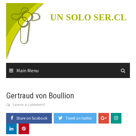
Skip
to
UN SOLO SER.CL
content
Main Menu
Gertraud von Boullion
Leave a comment
Share on facebook
Tweet on twitter