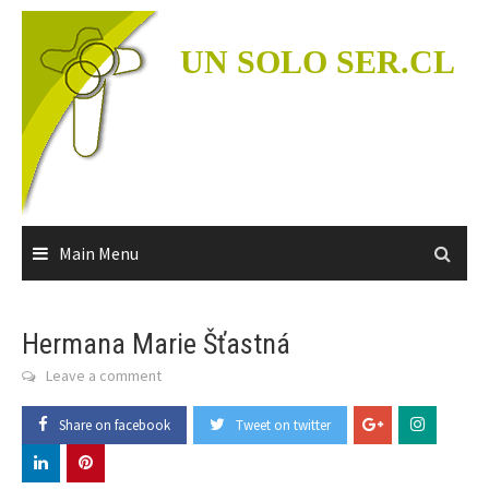
Skip
to
UN SOLO SER.CL
content
Main Menu
Hermana Marie Šťastná
Leave a comment
Share on facebook
Tweet on twitter